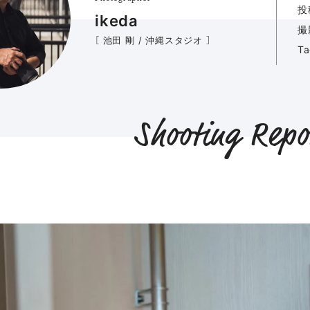
投
ikeda
撮
［ 池田 剛 / 沖縄スタジオ ］
T
Shooting Repo