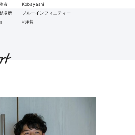
稿者
Kobayashi
影場所
ブルーインフィニティー
ag
#洋装
rt