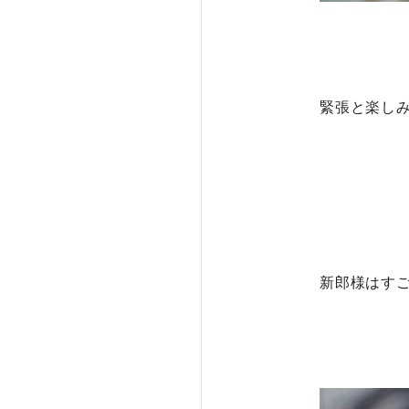
緊張と楽し
新郎様はす