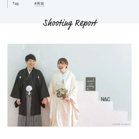
Tag
#和装
Shooting Report