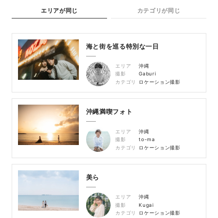
エリアが同じ
カテゴリが同じ
海と街を巡る特別な一日
エリア
沖縄
撮影
Gaburi
カテゴリ
ロケーション撮影
沖縄満喫フォト
エリア
沖縄
撮影
to-ma
カテゴリ
ロケーション撮影
美ら
エリア
沖縄
撮影
Kugai
カテゴリ
ロケーション撮影