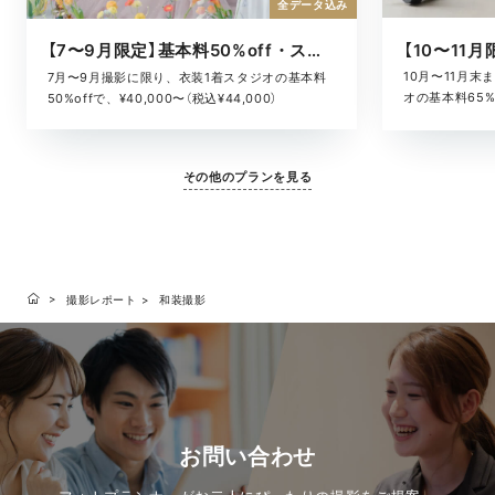
全データ込み
【7〜9月限定】基本料50%off・スタジオキャンペーン
10月〜11月
7月〜9月撮影に限り、衣装1着スタジオの基本料
オの基本料65%o
50%offで、¥40,000〜（税込¥44,000）
¥52,800）
その他のプランを見る
撮影レポート
和装撮影
お問い合わせ