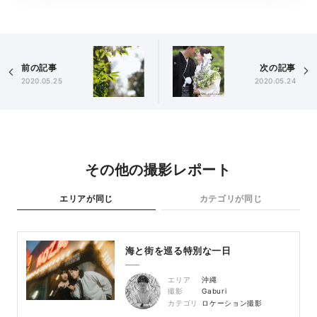
前の記事
次の記事
2020.05.25
2020.05.24
その他の撮影レポート
エリアが同じ
カテゴリが同じ
海と街を巡る特別な一日
エリア
沖縄
撮影
Gaburi
カテゴリ
ロケーション撮影