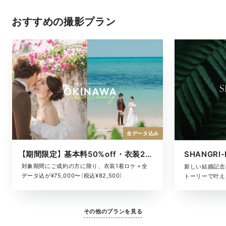
おすすめの撮影プラン
全データ込み
【期間限定】 基本料50%off・衣装2着ロケ
対象期間にご成約の方に限り、衣装1着ロケ＋全
新しい結婚記念
データ込が¥75,000〜（税込¥82,500）
トーリーで叶える
その他のプランを見る