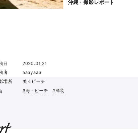
沖縄・撮影レポート
稿日
2020.01.21
稿者
aaayaaa
影場所
美々ビーチ
ag
#海・ビーチ
#洋装
rt