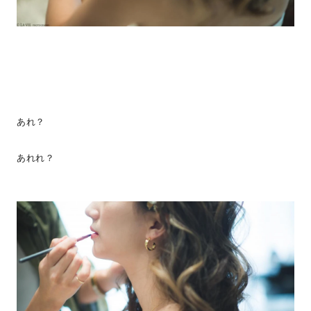
あれ？
あれれ？