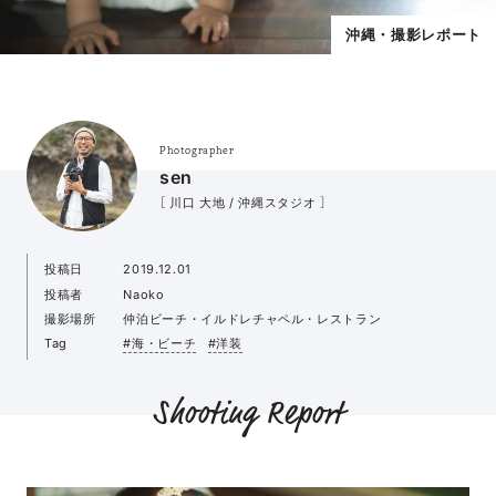
沖縄・撮影レポート
Photographer
sen
［ 川口 大地 / 沖縄スタジオ ］
投稿日
2019.12.01
投稿者
Naoko
撮影場所
仲泊ビーチ・イルドレチャペル・レストラン
Tag
#海・ビーチ
#洋装
Shooting Report