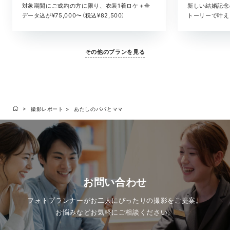
対象期間にご成約の方に限り、衣装1着ロケ＋全
新しい結婚記念
データ込が¥75,000〜（税込¥82,500）
トーリーで叶える
その他のプランを見る
撮影レポート
あたしのパパとママ
お問い合わせ
フォトプランナーがお二人にぴったりの撮影をご提案。
お悩みなどお気軽にご相談ください。