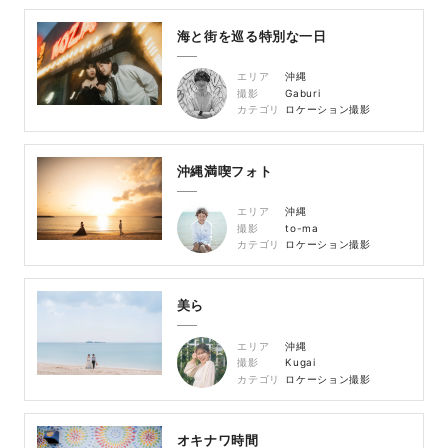
海と街を巡る特別な一日
エリア
沖縄
撮影
Gaburi
カテゴリ
ロケーション撮影
沖縄満喫フォト
エリア
沖縄
撮影
to-ma
カテゴリ
ロケーション撮影
美ら
エリア
沖縄
撮影
Kugai
カテゴリ
ロケーション撮影
オキナワ時間