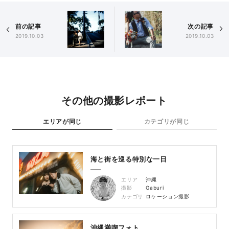
前の記事
次の記事
2019.10.03
2019.10.03
その他の撮影レポート
エリアが同じ
カテゴリが同じ
海と街を巡る特別な一日
エリア
沖縄
撮影
Gaburi
カテゴリ
ロケーション撮影
沖縄満喫フォト