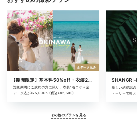
全データ込み
【期間限定】 基本料50%off・衣装2着ロケ
対象期間にご成約の方に限り、衣装1着ロケ＋全
新しい結婚記念
データ込が¥75,000〜（税込¥82,500）
トーリーで叶える
その他のプランを見る