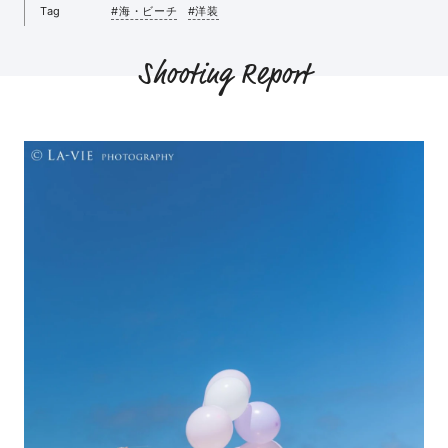
Tag
#海・ビーチ
#洋装
Shooting Report