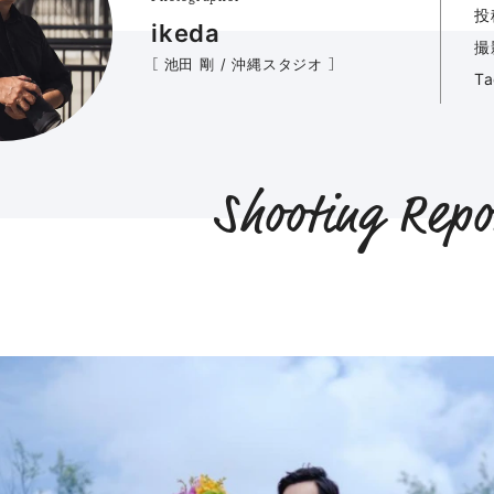
投
ikeda
撮
［ 池田 剛 / 沖縄スタジオ ］
T
Shooting Repo