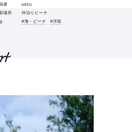
稿者
uezu
影場所
仲泊りビーチ
ag
#海・ビーチ
#洋装
rt