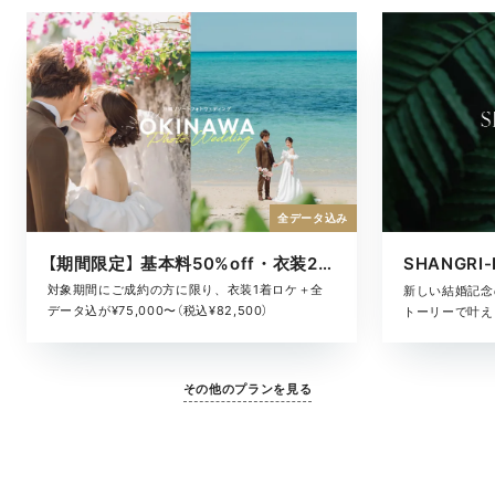
全データ込み
【期間限定】 基本料50%off・衣装2着ロケ
対象期間にご成約の方に限り、衣装1着ロケ＋全
新しい結婚記念
データ込が¥75,000〜（税込¥82,500）
トーリーで叶える
その他のプランを見る