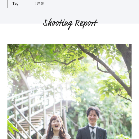
Tag
#洋装
Shooting Report