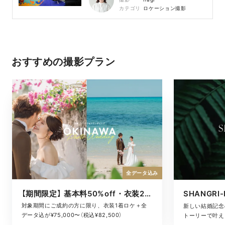
カテゴリ
ロケーション撮影
おすすめの撮影プラン
全データ込み
【期間限定】 基本料50%off・衣装2着ロケ
対象期間にご成約の方に限り、衣装1着ロケ＋全
新しい結婚記念
データ込が¥75,000〜（税込¥82,500）
トーリーで叶える