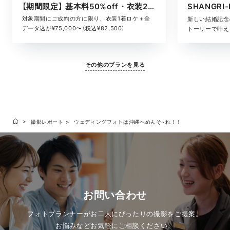
【期間限定】 基本料50%off・衣装2着ロケ
対象期間にご成約の方に限り、衣装1着ロケ＋全
新しい結婚記念
データ込が¥75,000〜（税込¥82,500）
トーリーで叶える
その他のプランを見る
撮影レポート
ウェディングフォトは沖縄へめんそ~れ！！
お問い合わせ
フォトプランナーがお二人にぴったりの撮影をご提案。
お悩みなどお気軽にご相談ください。