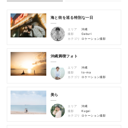
海と街を巡る特別な一日
エリア
沖縄
撮影
Gaburi
カテゴリ
ロケーション撮影
沖縄満喫フォト
エリア
沖縄
撮影
to-ma
カテゴリ
ロケーション撮影
美ら
エリア
沖縄
撮影
Kugai
カテゴリ
ロケーション撮影