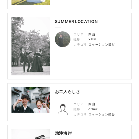
SUMMER LOCATION
エリア
岡山
撮影
YURI
カテゴリ
ロケーション撮影
お二人らしさ
エリア
岡山
撮影
other
カテゴリ
ロケーション撮影
惣津海岸