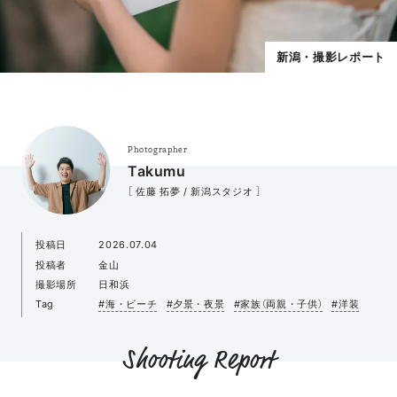
新潟・撮影レポート
Photographer
Takumu
［ 佐藤 拓夢 / 新潟スタジオ ］
投稿日
2026.07.04
投稿者
金山
撮影場所
日和浜
Tag
#海・ビーチ
#夕景・夜景
#家族（両親・子供）
#洋装
Shooting Report