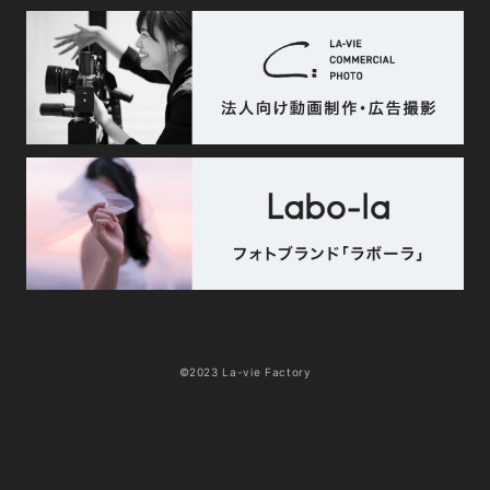
©2023 La-vie Factory