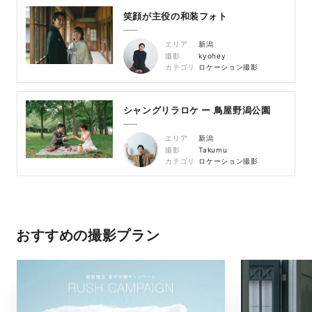
笑顔が主役の和装フォト
エリア
新潟
撮影
kyohey
カテゴリ
ロケーション撮影
シャングリラロケ ー 鳥屋野潟公園
エリア
新潟
撮影
Takumu
カテゴリ
ロケーション撮影
おすすめの撮影プラン