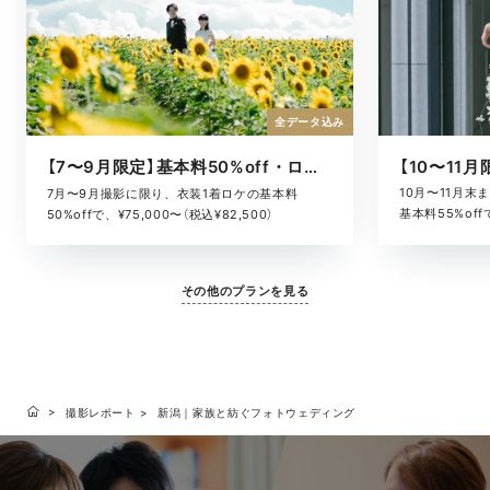
全データ込み
【7〜9月限定】基本料50%off・ロケキャンペーン
10月〜11月
7月〜9月撮影に限り、衣装1着ロケの基本料
基本料55%offで
50%offで、¥75,000〜（税込¥82,500）
その他のプランを見る
撮影レポート
新潟｜家族と紡ぐフォトウェディング