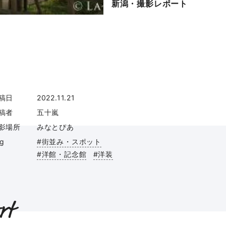
新潟・撮影レポート
稿日
2022.11.21
稿者
五十嵐
影場所
みなとぴあ
ag
#街並み・スポット
#洋館・記念館
#洋装
rt