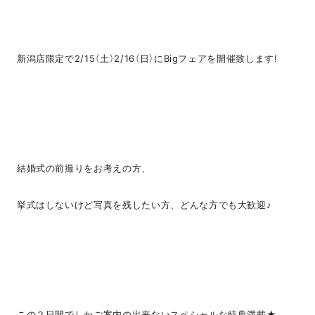
新潟店限定で2/15（土）2/16（日）にBigフェアを開催致します!
結婚式の前撮りをお考えの方、
挙式はしないけど写真を残したい方、どんな方でも大歓迎♪
この２日間でしかご案内の出来ないスペシャルな特典満載★