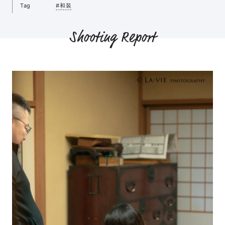
Tag
#和装
Shooting Report