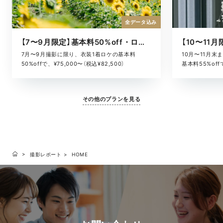
全データ込み
【7〜9月限定】基本料50%off・ロケキャンペーン
10月〜11月
7月〜9月撮影に限り、衣装1着ロケの基本料
基本料55%offで
50%offで、¥75,000〜（税込¥82,500）
その他のプランを見る
撮影レポート
HOME