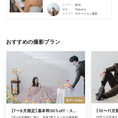
エリア
新潟
撮影
Takumu
カテゴリ
ロケーション撮影
おすすめの撮影プラン
全データ込み
【7〜9月限定】基本料50%off・スタジオキャンペーン
10月〜11月
7月〜9月撮影に限り、衣装1着スタジオの基本料