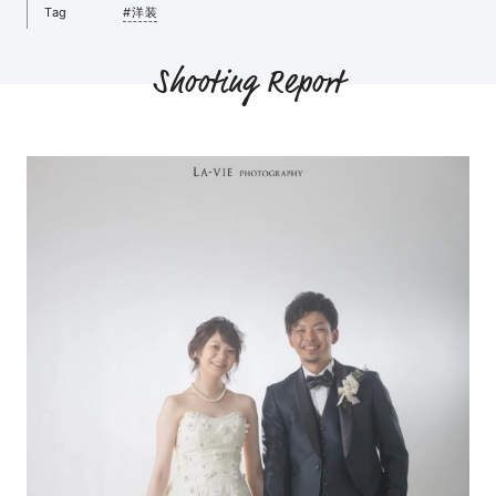
Tag
#洋装
Shooting Report