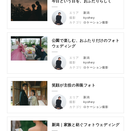
今日という日を、おふたりらしく
エリア
新潟
撮影
kyohey
カテゴリ
ロケーション撮影
公園で楽しむ、おふたりだけのフォト
ウェディング
エリア
新潟
撮影
kyohey
カテゴリ
ロケーション撮影
笑顔が主役の和装フォト
エリア
新潟
撮影
kyohey
カテゴリ
ロケーション撮影
新潟｜家族と紡ぐフォトウェディング