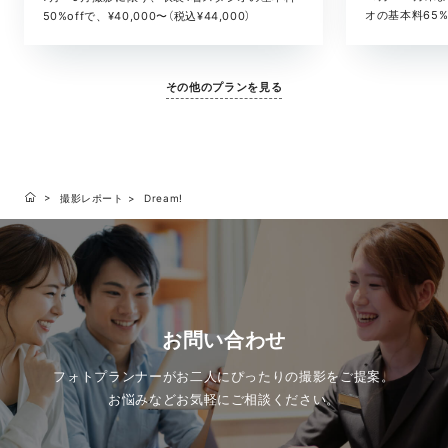
オの基本料65%o
50%offで、¥40,000〜（税込¥44,000）
¥52,800）
その他のプランを見る
撮影レポート
Dream!
お問い合わせ
フォトプランナーがお二人にぴったりの撮影をご提案。
お悩みなどお気軽にご相談ください。