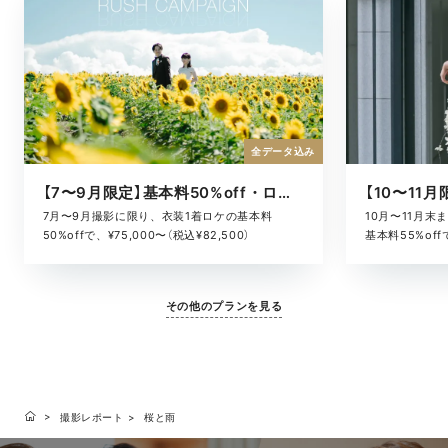
全データ込み
【7〜9月限定】基本料50%off・ロケキャンペーン
10月〜11月
7月〜9月撮影に限り、衣装1着ロケの基本料
基本料55%offで
50%offで、¥75,000〜（税込¥82,500）
その他のプランを見る
撮影レポート
桜と雨