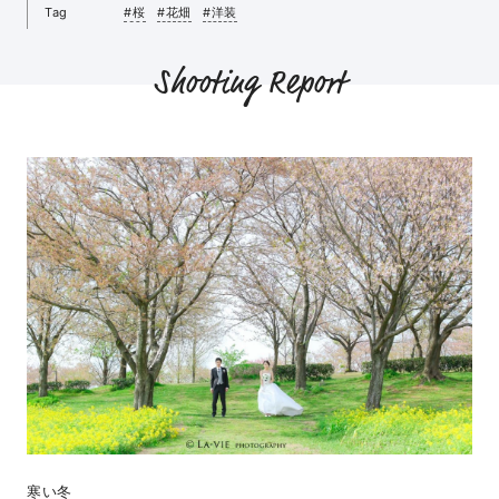
Tag
#桜
#花畑
#洋装
Shooting Report
寒い冬