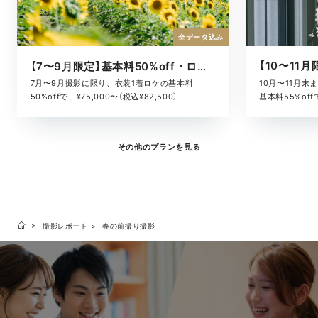
全データ込み
【7〜9月限定】基本料50%off・ロケキャンペーン
10月〜11月
7月〜9月撮影に限り、衣装1着ロケの基本料
基本料55%offで
50%offで、¥75,000〜（税込¥82,500）
その他のプランを見る
撮影レポート
春の前撮り撮影