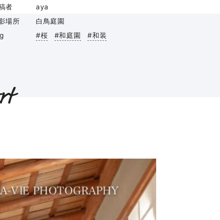
稿者
aya
影場所
白鳥庭園
ag
#桜
#和庭園
#和装
rt