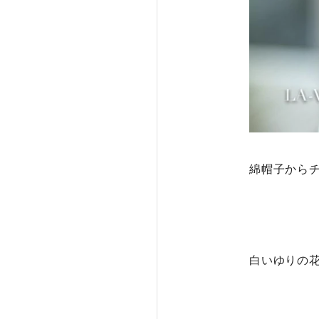
綿帽子から
白いゆりの花