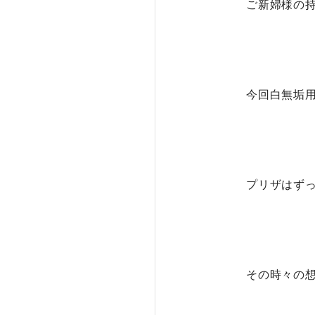
ご新婦様の
今回白無垢
プリザはず
その時々の