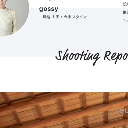
投
gossy
撮
［ 川越 由美 / 金沢スタジオ ］
T
Shooting Repo