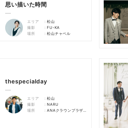
思い描いた時間
エリア
松山
撮影
FU-KA
場所
松山チャペル
thespecialday
エリア
松山
撮影
NARU
場所
ANAクラウンプラザホテル松山