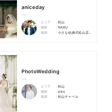
aniceday
エリア
松山
撮影
NARU
場所
小さな結婚式松山店チャペル
PhotoWedding
エリア
松山
撮影
eiko
場所
松山チャペル