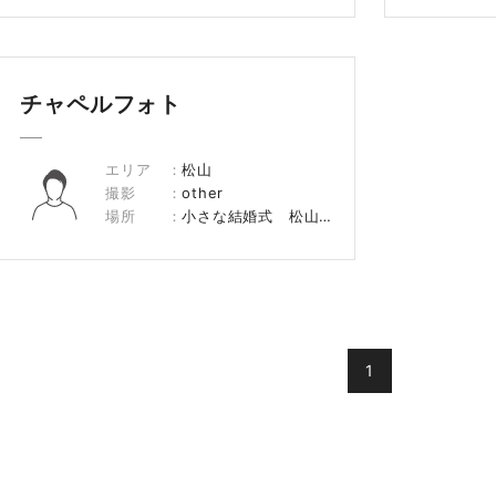
チャペルフォト
エリア
松山
撮影
other
場所
小さな結婚式 松山店 チャペル
1