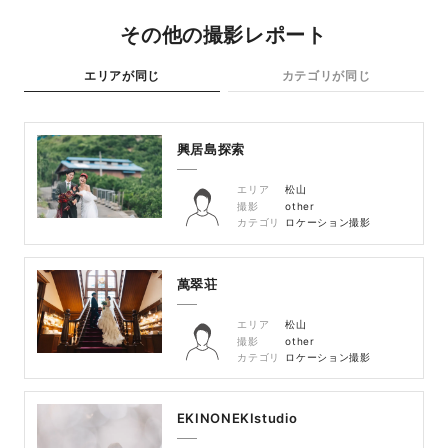
その他の撮影レポート
エリアが同じ
カテゴリが同じ
興居島探索
エリア
松山
撮影
other
カテゴリ
ロケーション撮影
萬翠荘
エリア
松山
撮影
other
カテゴリ
ロケーション撮影
EKINONEKIstudio