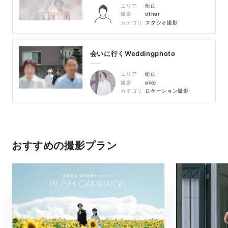
エリア
松山
撮影
other
カテゴリ
スタジオ撮影
会いに行くWeddingphoto
エリア
松山
撮影
eiko
カテゴリ
ロケーション撮影
おすすめの撮影プラン