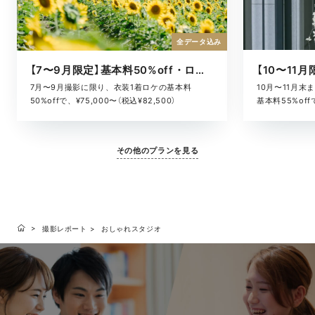
全データ込み
【7〜9月限定】基本料50%off・ロケキャンペーン
10月〜11月
7月〜9月撮影に限り、衣装1着ロケの基本料
基本料55%offで
50%offで、¥75,000〜（税込¥82,500）
その他のプランを見る
撮影レポート
おしゃれスタジオ