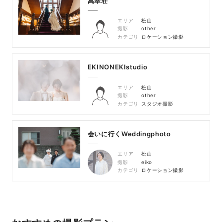
萬翠荘
エリア
松山
撮影
other
カテゴリ
ロケーション撮影
EKINONEKIstudio
エリア
松山
撮影
other
カテゴリ
スタジオ撮影
会いに行くWeddingphoto
エリア
松山
撮影
eiko
カテゴリ
ロケーション撮影