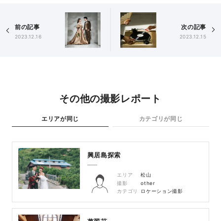
前の記事
次の記事
2023.12.16
2023.12.15
その他の撮影レポート
エリアが同じ
カテゴリが同じ
興居島探索
エリア
松山
撮影
other
カテゴリ
ロケーション撮影