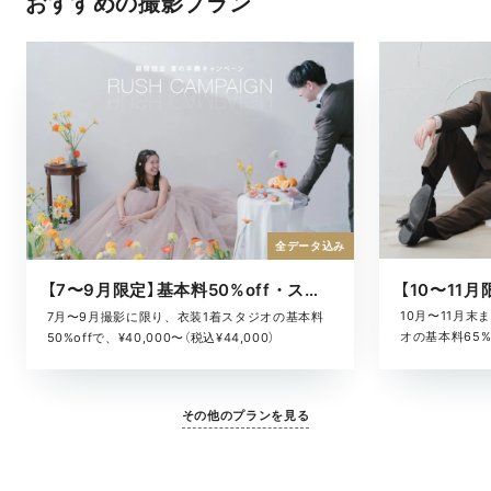
おすすめの撮影プラン
全データ込み
【7〜9月限定】基本料50%off・スタジオキャンペーン
10月〜11月
7月〜9月撮影に限り、衣装1着スタジオの基本料
オの基本料65%o
50%offで、¥40,000〜（税込¥44,000）
¥52,800）
その他のプランを見る