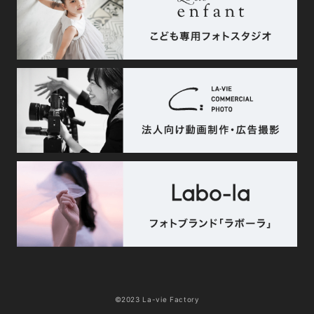
©2023 La-vie Factory