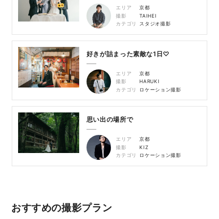
エリア
京都
撮影
TAIHEI
カテゴリ
スタジオ撮影
好きが詰まった素敵な1日♡
エリア
京都
撮影
HARUKI
カテゴリ
ロケーション撮影
思い出の場所で
エリア
京都
撮影
KIZ
カテゴリ
ロケーション撮影
おすすめの撮影プラン