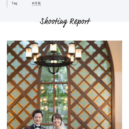
Tag
#洋装
Shooting Report