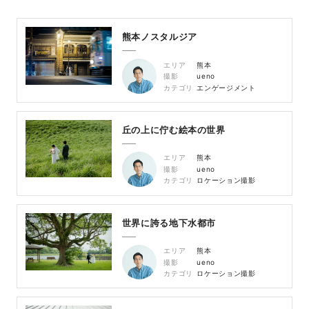
熊本ノスタルジア
エリア
熊本
撮影
ueno
カテゴリ
エンゲージメント
丘の上に佇む絵本の世界
エリア
熊本
撮影
ueno
カテゴリ
ロケーション撮影
世界に誇る地下水都市
エリア
熊本
撮影
ueno
カテゴリ
ロケーション撮影