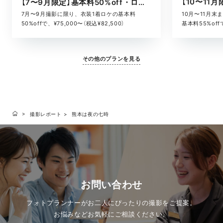
【7〜9月限定】基本料50%off・ロケキャンペーン
10月〜11月
7月〜9月撮影に限り、衣装1着ロケの基本料
基本料55%offで
50%offで、¥75,000〜（税込¥82,500）
その他のプランを見る
撮影レポート
熊本は夜の七時
お問い合わせ
フォトプランナーがお二人にぴったりの撮影をご提案。
お悩みなどお気軽にご相談ください。