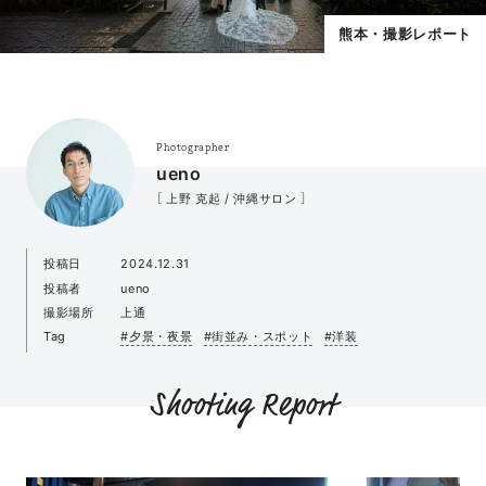
熊本・撮影レポート
Photographer
ueno
［ 上野 克起 / 沖縄サロン ］
投稿日
2024.12.31
投稿者
ueno
撮影場所
上通
Tag
#夕景・夜景
#街並み・スポット
#洋装
Shooting Report