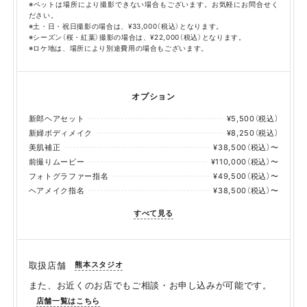
※ペットは場所により撮影できない場合もございます。お気軽にお問合せく
ださい。
※土・日・祝日撮影の場合は、¥33,000（税込）となります。
※シーズン（桜・紅葉）撮影の場合は、¥22,000（税込）となります。
※ロケ地は、場所により別途費用の場合もございます。
オプション
新郎ヘアセット
¥5,500（税込）
新婦ボディメイク
¥8,250（税込）
美肌補正
¥38,500（税込）〜
前撮りムービー
¥110,000（税込）〜
フォトグラファー指名
¥49,500（税込）〜
ヘアメイク指名
¥38,500（税込）〜
すべて見る
熊本スタジオ
取扱店舗
また、お近くのお店でもご相談・お申し込みが可能です。
店舗一覧はこちら