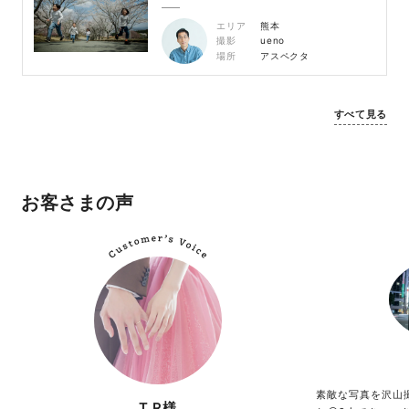
エリア
熊本
撮影
ueno
場所
アスペクタ
すべて見る
お客さまの声
素敵な写真を沢山
T.R様