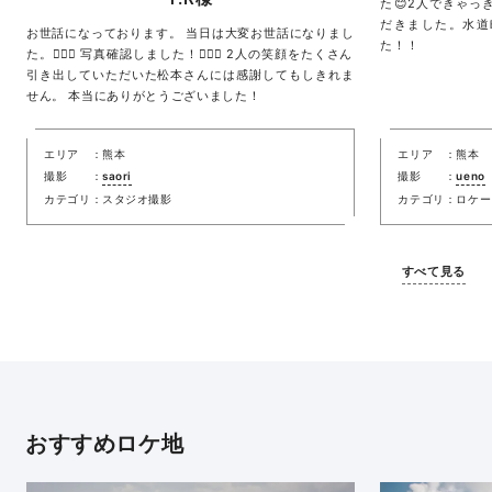
た😊2人できゃ
だきました。水道
お世話になっております。 当日は大変お世話になりまし
た！！
た。🙇🏻‍♀️ 写真確認しました！🙇🏻‍♀️ 2人の笑顔をたくさん
引き出していただいた松本さんには感謝してもしきれま
せん。 本当にありがとうございました！
エリア
熊本
エリア
熊本
撮影
saori
撮影
ueno
カテゴリ
スタジオ撮影
カテゴリ
ロケー
すべて見る
おすすめロケ地