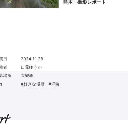
熊本・撮影レポート
稿日
2024.11.28
稿者
口元ゆうか
影場所
大観峰
ag
#好きな場所
#洋装
rt