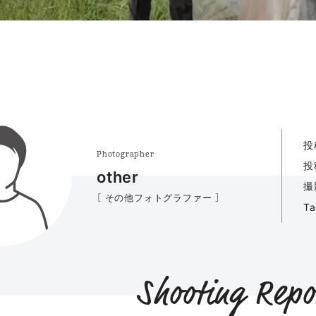
投
Photographer
投
other
撮
［ その他フォトグラファー ］
T
Shooting Repo