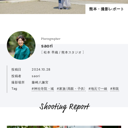
熊本・撮影レポート
Photographer
saori
［ 松本 早織 / 熊本スタジオ ］
投稿日
2024.10.28
投稿者
saori
撮影場所
藤崎八旛宮
Tag
#神社寺院・城
#家族（両親・子供）
#地元で一緒
#和装
Shooting Report