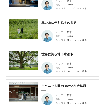
エリア
熊本
撮影
ueno
カテゴリ
エンゲージメント
丘の上に佇む絵本の世界
エリア
熊本
撮影
ueno
カテゴリ
ロケーション撮影
世界に誇る地下水都市
エリア
熊本
撮影
ueno
カテゴリ
ロケーション撮影
牛さんと人間のゆかいな大草原
エリア
熊本
撮影
ueno
カテゴリ
ロケーション撮影