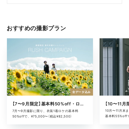
おすすめの撮影プラン
全データ込み
【7〜9月限定】基本料50%off・ロケキャンペーン
10月〜11月
7月〜9月撮影に限り、衣装1着ロケの基本料
基本料55%offで
50%offで、¥75,000〜（税込¥82,500）