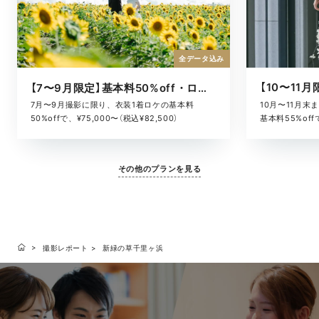
全データ込み
【7〜9月限定】基本料50%off・ロケキャンペーン
10月〜11月
7月〜9月撮影に限り、衣装1着ロケの基本料
基本料55%offで
50%offで、¥75,000〜（税込¥82,500）
その他のプランを見る
撮影レポート
新緑の草千里ヶ浜