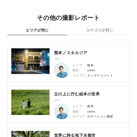
その他の撮影レポート
エリアが同じ
カテゴリが同じ
熊本ノスタルジア
エリア
熊本
撮影
ueno
カテゴリ
エンゲージメント
丘の上に佇む絵本の世界
エリア
熊本
撮影
ueno
カテゴリ
ロケーション撮影
世界に誇る地下水都市