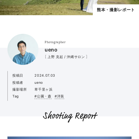
熊本・撮影レポート
Photographer
ueno
［ 上野 克起 / 沖縄サロン ］
投稿日
2024.07.03
投稿者
ueno
撮影場所
草千里ヶ浜
Tag
#公園・森
#洋装
Shooting Report