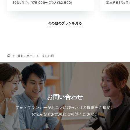
基本料55%offで
50%offで、¥75,000〜（税込¥82,500）
その他のプランを見る
撮影レポート
美しい日
お問い合わせ
フォトプランナーがお二人にぴったりの撮影をご提案。
お悩みなどお気軽にご相談ください。