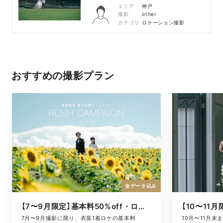
エリア
神戸
撮影
other
カテゴリ
ロケーション撮影
おすすめの撮影プラン
全データ込み
【7〜9月限定】基本料50%off・ロケキャンペーン
10月〜11月
7月〜9月撮影に限り、衣装1着ロケの基本料