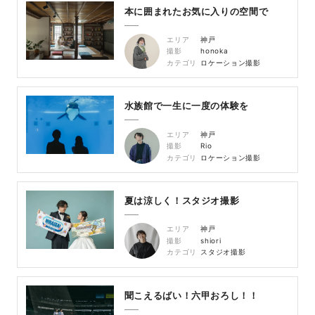
本に囲まれたお気に入りの空間で
エリア
神戸
撮影
honoka
カテゴリ
ロケーション撮影
水族館で一生に一度の体験を
エリア
神戸
撮影
Rio
カテゴリ
ロケーション撮影
夏は涼しく！スタジオ撮影
エリア
神戸
撮影
shiori
カテゴリ
スタジオ撮影
聞こえるばい！六甲おろし！！