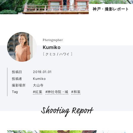
神戸・撮影レポート
Photographer
Kumiko
［ クミコ / ハワイ ］
投稿日
2019.01.01
投稿者
Kumiko
撮影場所
大山寺
Tag
#紅葉
#神社寺院・城
#和装
Shooting Report