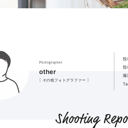
投
Photographer
投
other
撮
［ その他フォトグラファー ］
T
Shooting Repo