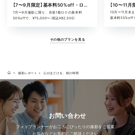
【7〜9月限定】基本料50%off・ロケキャンペーン
10月〜11月
7月〜9月撮影に限り、衣装1着ロケの基本料
基本料55%offで
50%offで、¥75,000〜（税込¥82,500）
その他のプランを見る
撮影レポート
心がほどける、桜の時間
お問い合わせ
フォトプランナーがお二人にぴったりの撮影をご提案。
お悩みなどお気軽にご相談ください。