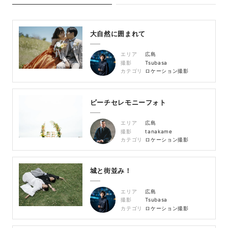
大自然に囲まれて
エリア
広島
撮影
Tsubasa
カテゴリ
ロケーション撮影
ビーチセレモニーフォト
エリア
広島
撮影
tanakame
カテゴリ
ロケーション撮影
城と街並み！
エリア
広島
撮影
Tsubasa
カテゴリ
ロケーション撮影