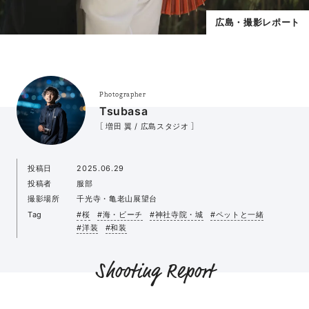
広島・撮影レポート
Photographer
Tsubasa
［ 増田 翼 / 広島スタジオ ］
投稿日
2025.06.29
投稿者
服部
撮影場所
千光寺・亀老山展望台
Tag
#桜
#海・ビーチ
#神社寺院・城
#ペットと一緒
#洋装
#和装
Shooting Report