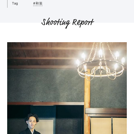
Tag
#和装
Shooting Report