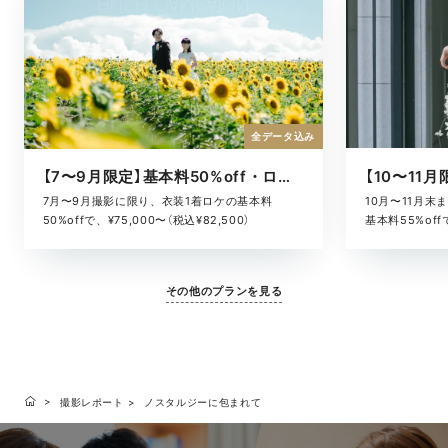
全データ込み
【7〜9月限定】基本料50%off・ロケキャンペーン
10月〜11月
7月〜9月撮影に限り、衣装1着ロケの基本料
基本料55%offで
50%offで、¥75,000〜（税込¥82,500）
その他のプランを見る
撮影レポート
ノスタルジーに包まれて