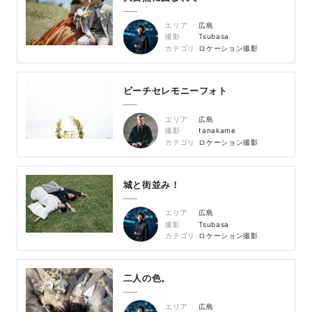
エリア
広島
撮影
Tsubasa
カテゴリ
ロケーション撮影
ビーチセレモニーフォト
エリア
広島
撮影
tanakame
カテゴリ
ロケーション撮影
城と街並み！
エリア
広島
撮影
Tsubasa
カテゴリ
ロケーション撮影
二人の色。
エリア
広島