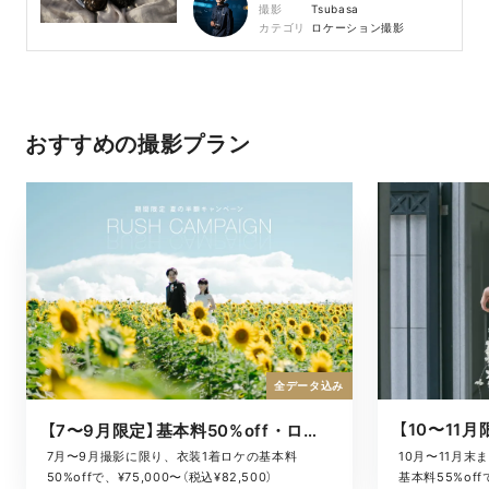
撮影
Tsubasa
カテゴリ
ロケーション撮影
おすすめの撮影プラン
全データ込み
【7〜9月限定】基本料50%off・ロケキャンペーン
10月〜11月
7月〜9月撮影に限り、衣装1着ロケの基本料
基本料55%offで
50%offで、¥75,000〜（税込¥82,500）