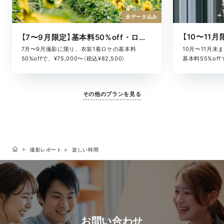
全データ込み
【7〜9月限定】基本料50%off・ロケキャンペーン
10月〜11月
7月〜9月撮影に限り、衣装1着ロケの基本料
基本料55%offで
50%offで、¥75,000〜（税込¥82,500）
その他のプランを見る
撮影レポート
楽しい時間
お問い合わせ