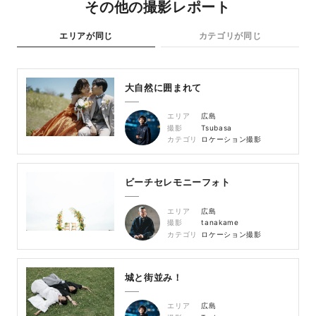
その他の撮影レポート
エリアが同じ
カテゴリが同じ
大自然に囲まれて
エリア
広島
撮影
Tsubasa
カテゴリ
ロケーション撮影
ビーチセレモニーフォト
エリア
広島
撮影
tanakame
カテゴリ
ロケーション撮影
城と街並み！
エリア
広島