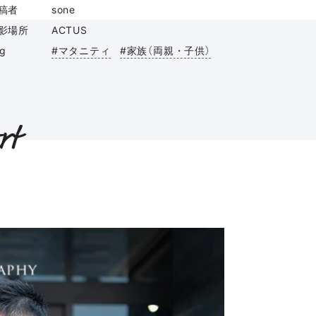
稿者
sone
影場所
ACTUS
ag
#マタニティ
#家族（両親・子供）
rt