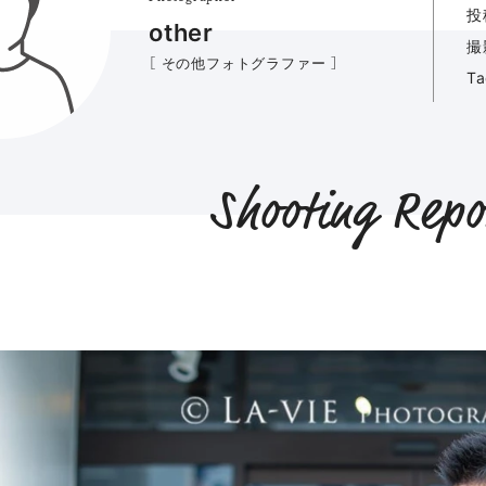
投
other
撮
［ その他フォトグラファー ］
T
Shooting Repo