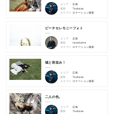
エリア
広島
撮影
Tsubasa
カテゴリ
ロケーション撮影
ビーチセレモニーフォト
エリア
広島
撮影
tanakame
カテゴリ
ロケーション撮影
城と街並み！
エリア
広島
撮影
Tsubasa
カテゴリ
ロケーション撮影
二人の色。
エリア
広島
撮影
Tsubasa