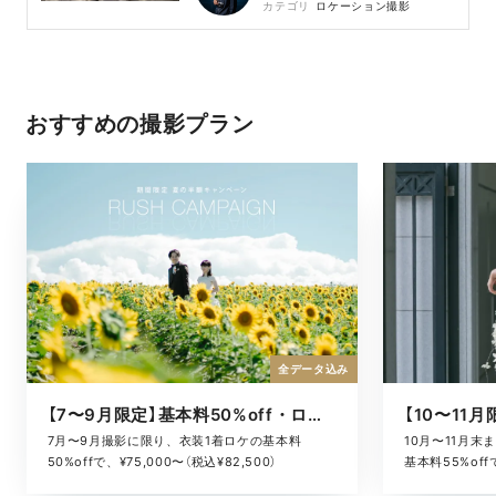
カテゴリ
ロケーション撮影
おすすめの撮影プラン
全データ込み
【7〜9月限定】基本料50%off・ロケキャンペーン
10月〜11月
7月〜9月撮影に限り、衣装1着ロケの基本料
基本料55%offで
50%offで、¥75,000〜（税込¥82,500）