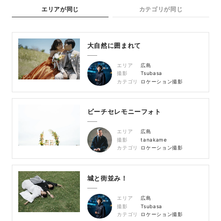
エリアが同じ
カテゴリが同じ
大自然に囲まれて
エリア
広島
撮影
Tsubasa
カテゴリ
ロケーション撮影
ビーチセレモニーフォト
エリア
広島
撮影
tanakame
カテゴリ
ロケーション撮影
城と街並み！
エリア
広島
撮影
Tsubasa
カテゴリ
ロケーション撮影