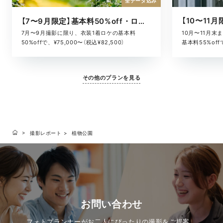
全データ込み
【7〜9月限定】基本料50%off・ロケキャンペーン
10月〜11月
7月〜9月撮影に限り、衣装1着ロケの基本料
基本料55%offで
50%offで、¥75,000〜（税込¥82,500）
その他のプランを見る
撮影レポート
植物公園
お問い合わせ
フォトプランナーがお二人にぴったりの撮影をご提案。