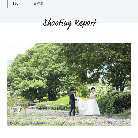
Tag
#洋装
Shooting Report