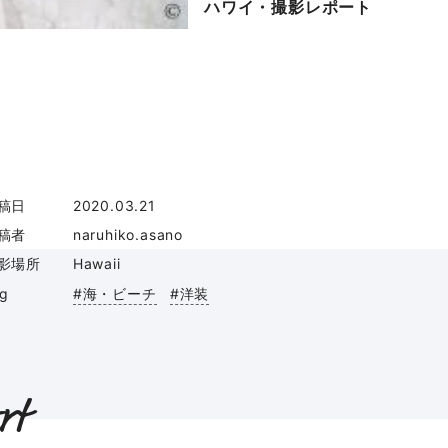
ハワイ・撮影レポート
稿日
2020.03.21
稿者
naruhiko.asano
影場所
Hawaii
ag
#海・ビーチ
#洋装
rt