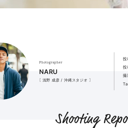
投
Photographer
投
NARU
撮
［ 浅野 成彦 / 沖縄スタジオ ］
T
Shooting Repo