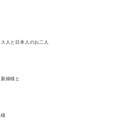
ンス人と日本人のお二人
な新婦様と
郎様