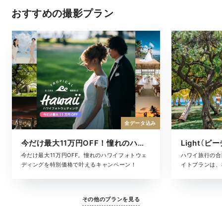
おすすめの撮影プラン
全データ込み
今だけ最大11万円OFF！憧れのハワイフォト
Light（ビ
今だけ最大11万円OFF。憧れのハワイフォトウェ
ハワイ旅行の合
ディングを特別価格で叶えるキャンペーン！
イトプランは、
た、気軽に叶う
ヘアメイク・撮
に含まれている
その他のプランを見る
となく、旅のス
す。「きちんと
りな準備はした