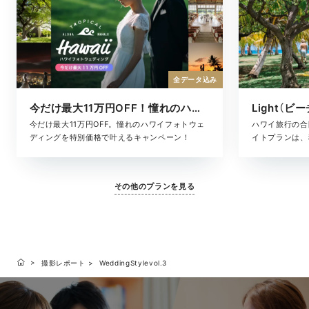
全データ込み
今だけ最大11万円OFF！憧れのハワイフォト
Light（ビ
今だけ最大11万円OFF。憧れのハワイフォトウェ
ハワイ旅行の合
ディングを特別価格で叶えるキャンペーン！
イトプランは、
た、気軽に叶う
ヘアメイク・撮
に含まれている
その他のプランを見る
となく、旅のス
す。「きちんと
りな準備はした
いい、ハワイら
撮影レポート
WeddingStylevol.3