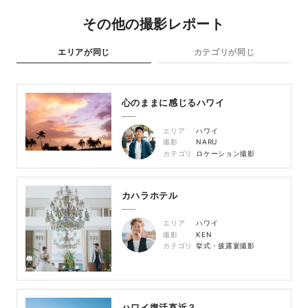
その他の撮影レポート
エリアが同じ
カテゴリが同じ
心のままに感じるハワイ
エリア
ハワイ
撮影
NARU
カテゴリ
ロケーション撮影
カハラホテル
エリア
ハワイ
撮影
KEN
カテゴリ
挙式・披露宴撮影
ハワイ復活直近？