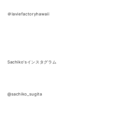
＠laviefactoryhawaii
Sachiko'sインスタグラム
@sachiko_sugita