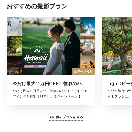
おすすめの撮影プラン
全データ込み
今だけ最大11万円OFF！憧れのハワイフォト
Light（ビ
今だけ最大11万円OFF。憧れのハワイフォトウェ
ハワイ旅行の合
ディングを特別価格で叶えるキャンペーン！
イトプランは、
た、気軽に叶う
ヘアメイク・撮
に含まれている
その他のプランを見る
となく、旅のス
す。「きちんと
りな準備はした