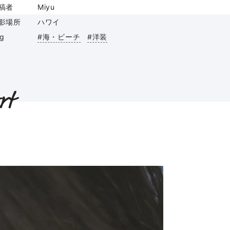
稿者
Miyu
影場所
ハワイ
ag
#海・ビーチ
#洋装
rt