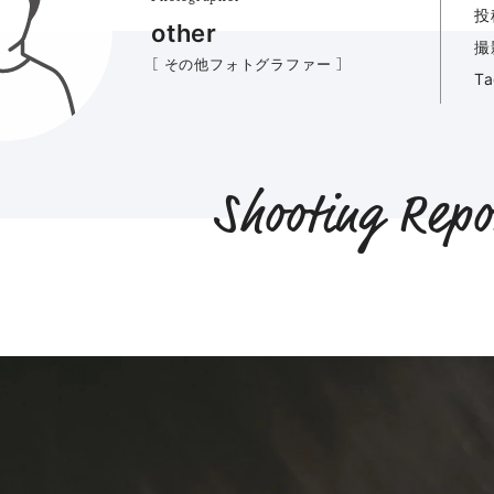
投
other
撮
［ その他フォトグラファー ］
T
Shooting Repo