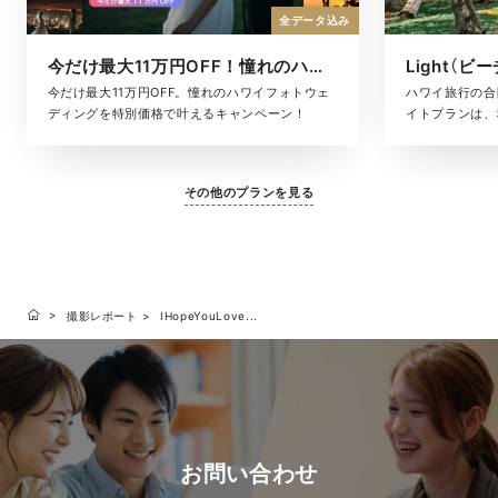
全データ込み
今だけ最大11万円OFF！憧れのハワイフォト
Light（ビ
今だけ最大11万円OFF。憧れのハワイフォトウェ
ハワイ旅行の合
ディングを特別価格で叶えるキャンペーン！
イトプランは、
た、気軽に叶う
ヘアメイク・撮
に含まれている
その他のプランを見る
となく、旅のス
す。「きちんと
りな準備はした
いい、ハワイら
撮影レポート
IHopeYouLove...
お問い合わせ