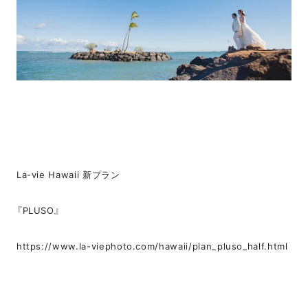
La-vie Hawaii 新プラン
『PLUSO』
https://www.la-viephoto.com/hawaii/plan_pluso_half.html