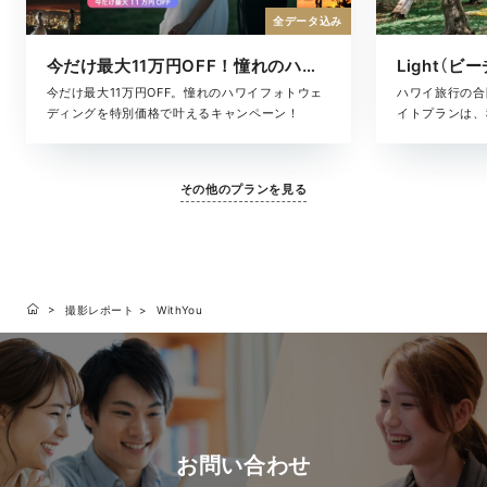
全データ込み
今だけ最大11万円OFF！憧れのハワイフォト
Light（ビ
今だけ最大11万円OFF。憧れのハワイフォトウェ
ハワイ旅行の合
ディングを特別価格で叶えるキャンペーン！
イトプランは、
た、気軽に叶う
ヘアメイク・撮
に含まれている
その他のプランを見る
となく、旅のス
す。「きちんと
りな準備はした
いい、ハワイら
撮影レポート
WithYou
お問い合わせ