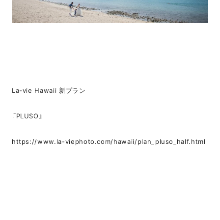
La-vie Hawaii 新プラン
『PLUSO』
https://www.la-viephoto.com/hawaii/plan_pluso_half.html