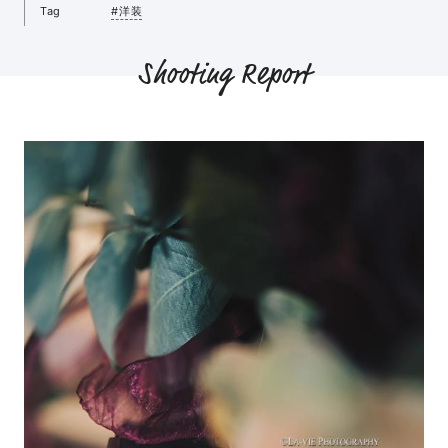
Tag
#洋装
Shooting Report