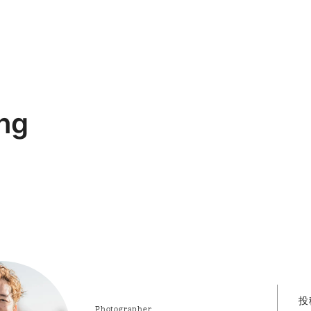
ng
投
Photographer