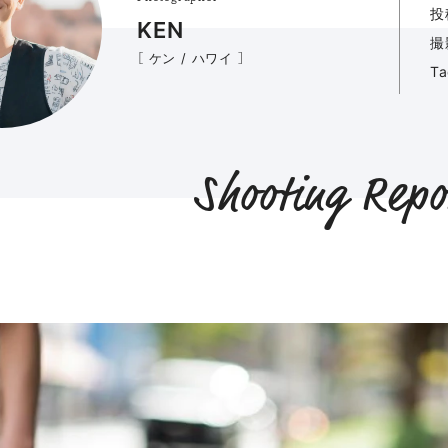
投
KEN
撮
［ ケン / ハワイ ］
T
Shooting Repo