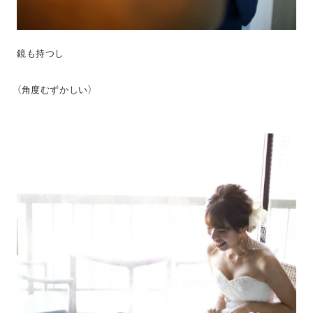
鏡も持つし
（角度むずかしい）