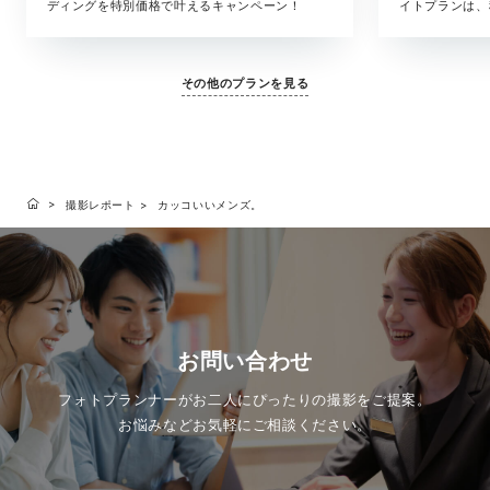
ディングを特別価格で叶えるキャンペーン！
イトプランは、
た、気軽に叶う
ヘアメイク・撮
に含まれている
その他のプランを見る
となく、旅のス
す。「きちんと
りな準備はした
いい、ハワイら
撮影レポート
カッコいいメンズ。
お問い合わせ
フォトプランナーがお二人にぴったりの撮影をご提案。
お悩みなどお気軽にご相談ください。