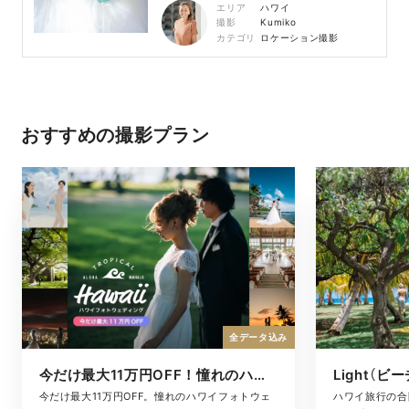
エリア
ハワイ
撮影
Kumiko
カテゴリ
ロケーション撮影
おすすめの撮影プラン
全データ込み
今だけ最大11万円OFF！憧れのハワイフォト
Light（ビ
今だけ最大11万円OFF。憧れのハワイフォトウェ
ハワイ旅行の合