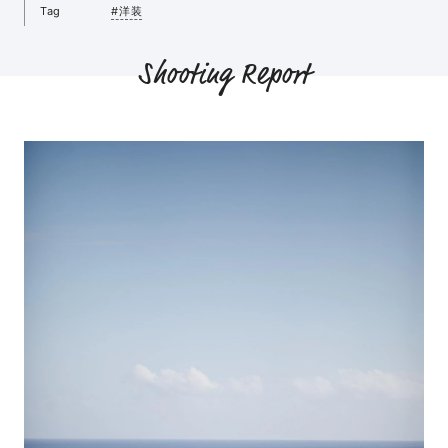
Tag
#洋装
Shooting Report