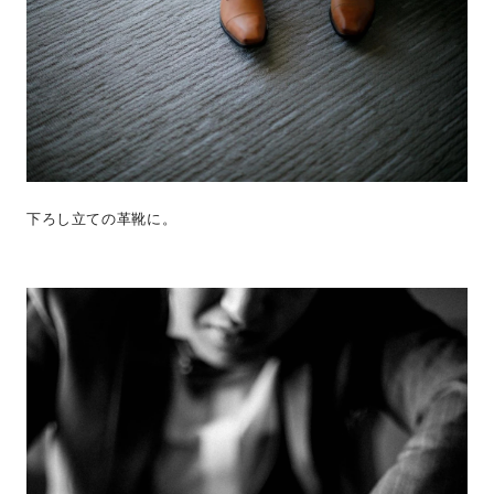
下ろし立ての革靴に。