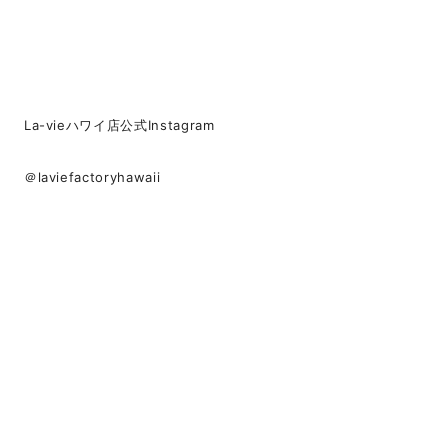
La-vieハワイ店公式Instagram
＠laviefactoryhawaii