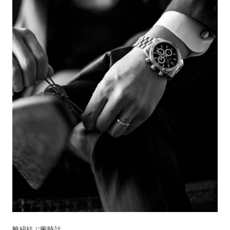
靴紐結ぶ腕時計。