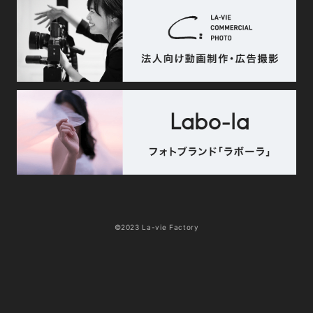
©2023 La-vie Factory