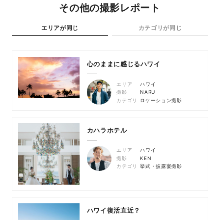
その他の撮影レポート
エリアが同じ
カテゴリが同じ
心のままに感じるハワイ
エリア
ハワイ
撮影
NARU
カテゴリ
ロケーション撮影
カハラホテル
エリア
ハワイ
撮影
KEN
カテゴリ
挙式・披露宴撮影
ハワイ復活直近？