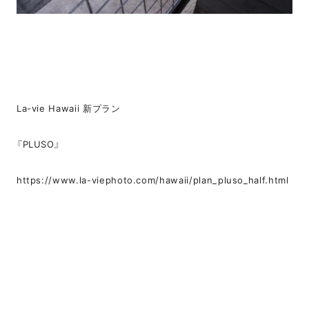
La-vie Hawaii 新プラン
『PLUSO』
https://www.la-viephoto.com/hawaii/plan_pluso_half.html