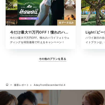
全データ込み
今だけ最大11万円OFF！憧れのハワイフォト
Light（ビ
今だけ最大11万円OFF。憧れのハワイフォトウェ
ハワイ旅行の合
ディングを特別価格で叶えるキャンペーン！
イトプランは、
た、気軽に叶う
ヘアメイク・撮
に含まれている
その他のプランを見る
となく、旅のス
す。「きちんと
りな準備はした
いい、ハワイら
撮影レポート
AdayfromDecemberVol.4