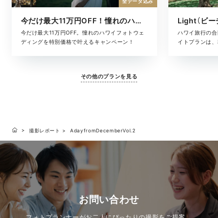
全データ込み
今だけ最大11万円OFF！憧れのハワイフォト
Light（ビ
今だけ最大11万円OFF。憧れのハワイフォトウェ
ハワイ旅行の合
ディングを特別価格で叶えるキャンペーン！
イトプランは、
た、気軽に叶う
ヘアメイク・撮
に含まれている
その他のプランを見る
となく、旅のス
す。「きちんと
りな準備はした
いい、ハワイら
撮影レポート
AdayfromDecemberVol.2
お問い合わせ
フォトプランナーがお二人にぴったりの撮影をご提案。