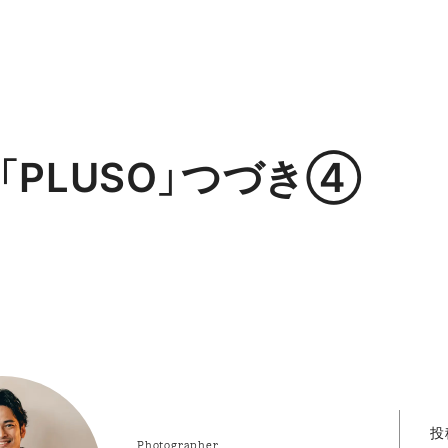
「PLUSO」つづき④
投
Photographer