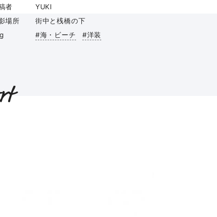
稿者
YUKI
影場所
街中と桟橋の下
ag
#海・ビーチ
#洋装
rt