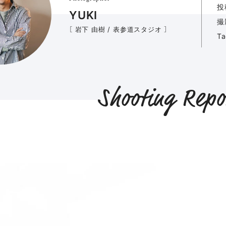
投
YUKI
撮
［ 岩下 由樹 / 表参道スタジオ ］
T
Shooting Repo