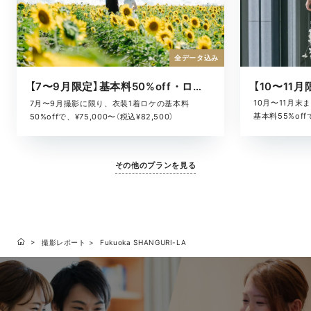
全データ込み
【7〜9月限定】基本料50%off・ロケキャンペーン
10月〜11月
7月〜9月撮影に限り、衣装1着ロケの基本料
基本料55%offで
50%offで、¥75,000〜（税込¥82,500）
その他のプランを見る
撮影レポート
Fukuoka SHANGURI-LA