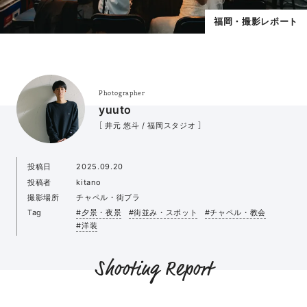
福岡・撮影レポート
Photographer
yuuto
［ 井元 悠斗 / 福岡スタジオ ］
投稿日
2025.09.20
投稿者
kitano
撮影場所
チャペル・街ブラ
Tag
#夕景・夜景
#街並み・スポット
#チャペル・教会
#洋装
Shooting Report