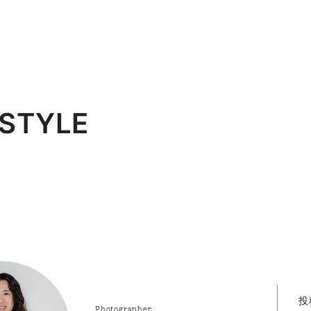
TYLE
投
Photographer