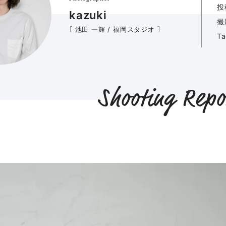
投
kazuki
撮
［ 池田 一輝 / 福岡スタジオ ］
T
Shooting Repo